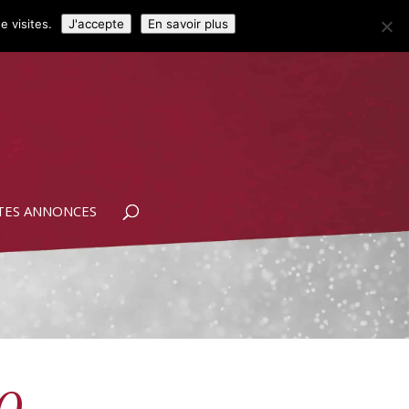
Accueil
Membres
e visites.
J'accepte
En savoir plus
TES ANNONCES