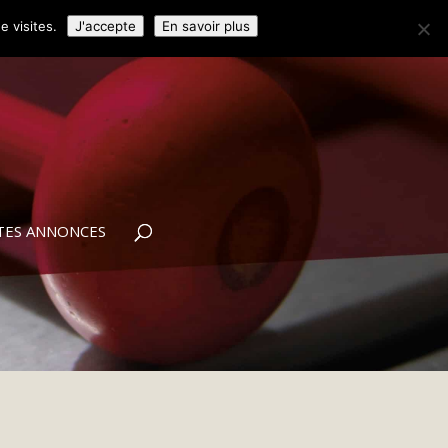
Accueil
Membres
e visites.
J'accepte
En savoir plus
TES ANNONCES