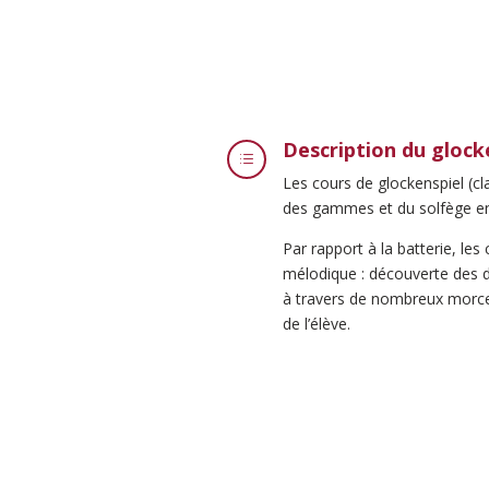
Description du glock
d
Les cours de glockenspiel (cl
des gammes et du solfège en 
Par rapport à la batterie, le
mélodique : découverte des d
à travers de nombreux morcea
de l’élève.